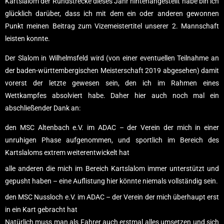
Kartslalom der Rundstrecke dieses Jahr hintenangestellt habe bin ich
glücklich darüber, dass ich mit dem ein oder anderen gewonnen
Punkt meinen Beitrag zum Vizemeistertitel unserer 2. Mannschaft
leisten konnte.
Der Slalom in Wilhelmsfeld wird (von einer eventuellen Teilnahme an
der baden-württembergischen Meisterschaft 2019 abgesehen) damit
vorerst der letzte gewesen sein, den ich im Rahmen eines
Wettkampfes absolviert habe. Daher hier auch noch mal ein
abschließender Dank an:
den MSC Altenbach e.V. im ADAC – der Verein der mich in einer
unruhigen Phase aufgenommen, und sportlich im Bereich des
Kartslaloms extrem weiterentwickelt hat
alle anderen die mich im Bereich Kartslalom immer unterstützt und
gepusht haben – eine Auflistung hier könnte niemals vollständig sein.
den MSC Nussloch e.V. im ADAC – der Verein der mich überhaupt erst
in ein Kart gebracht hat
Natürlich muss man als Fahrer auch erstmal alles umsetzen und sich