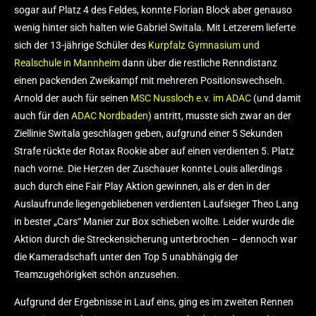
sogar auf Platz 4 des Feldes, konnte Florian Block aber genauso
wenig hinter sich halten wie Gabriel Switala. Mit Letzerem lieferte
sich der 13-jährige Schüler des
Kurpfalz Gymnasium und
Realschule in Mannheim
dann über die restliche Renndistanz
einen packenden Zweikampf mit mehreren Positionswechseln.
Arnold der auch für seinen
MSC Nussloch e.v. im ADAC
(und damit
auch für den
ADAC Nordbaden
) antritt, musste sich zwar an der
Ziellinie Switala geschlagen geben, aufgrund einer 5 Sekunden
Strafe rückte der Rotax Rookie aber auf einen verdienten 5. Platz
nach vorne. Die Herzen der Zuschauer konnte Louis allerdings
auch durch eine Fair Play Aktion gewinnen, als er den in der
Auslaufrunde liegengebliebenen verdienten Laufsieger Theo Lang
in bester „Cars“ Manier zur Box schieben wollte. Leider wurde die
Aktion durch die Streckensicherung unterbrochen – dennoch war
die Kameradschaft unter den Top 5 unabhängig der
Teamzugehörigkeit schön anzusehen.
Aufgrund der Ergebnisse in Lauf eins, ging es im zweiten Rennen