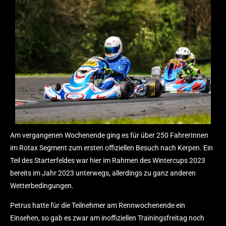
Lehrreicher Einstand in Seniorklasse
25 Apr.
Louis Arnold im Förderkader des ADAC Nordbaden
22 März
Zurück im Cockpit: Louis Arnold startet neues Kapitel auf der
legendären Rennstrecke von Spa-Francorchamps
10 Nov.
Am vergangenen Wochenende ging es für über 250 FahrerInnen
im Rotax Segment zum ersten offiziellen Besuch nach Kerpen. Ein
Teil des Starterfeldes war hier im Rahmen des Wintercups 2023
bereits im Jahr 2023 unterwegs, allerdings zu ganz anderen
Wetterbedingungen.
Petrus hatte für die Teilnehmer am Rennwochenende ein
Einsehen, so gab es zwar am inoffiziellen Trainingsfreitag noch