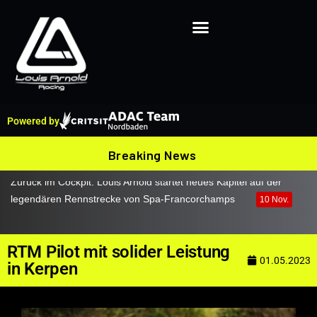
Powered by
Breaking News
Kollision verhindert Top-Ergebnis in Ampfing
19 Juni
RTM Pilot mit solider Leistung
01.05.2023
in Kerpen
Ich brauche Ihre Hilfe für Genk!
02 Mai