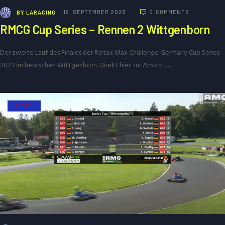
BY
LARACING
19. SEPTEMBER 2023
0
COMMENTS
RMCG Cup Series – Rennen 2 Wittgenborn
Der zweite Lauf des Finales der Rotax Max Challenge Germany Cup Series
2023 im hessischen Wittgenborn. Direkt hier zur Ansicht.…
VIDEO