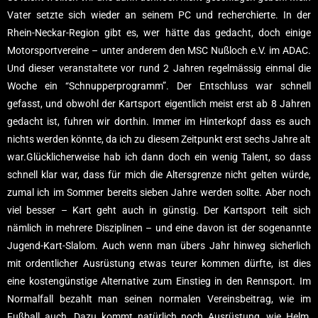
Vater setzte sich wieder an seinem PC und recherchierte. In der
Rhein-Neckar-Region gibt es, wer hätte das gedacht, doch einige
Motorsportvereine – unter anderem den MSC Nußloch e.V. im ADAC.
Und dieser veranstaltete vor rund 2 Jahren regelmässig einmal die
Woche ein “Schnupperprogramm”. Der Entschluss war schnell
gefasst, und obwohl der Kartsport eigentlich meist erst ab 8 Jahren
gedacht ist, fuhren wir dorthin. Immer im Hinterkopf dass es auch
nichts werden könnte, da ich zu diesem Zeitpunkt erst sechs Jahre alt
war.Glücklicherweise hab ich dann doch ein wenig Talent, so dass
schnell klar war, dass für mich die Altersgrenze nicht gelten würde,
zumal ich im Sommer bereits sieben Jahre werden sollte. Aber noch
viel besser – Kart geht auch in günstig. Der Kartsport teilt sich
nämlich in mehrere Disziplinen – und eine davon ist der sogenannte
Jugend-Kart-Slalom. Auch wenn man übers Jahr hinweg sicherlich
mit ordentlicher Ausrüstung etwas teurer kommen dürfte, ist dies
eine kostengünstige Alternative zum Einstieg in den Rennsport. Im
Normalfall bezahlt man seinen normalen Vereinsbeitrag, wie im
Fußball auch. Dazu kommt natürlich noch Ausrüstung, wie Helm,