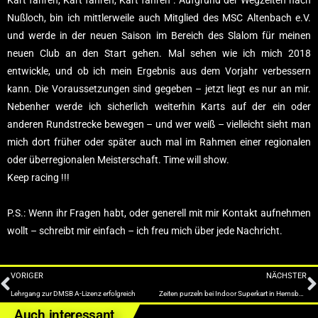
Kart fahren, Kart fahren, Kart fahren . Aufgrund der Wegzeiten nach
Nußloch, bin ich mittlerweile auch Mitglied des MSC Altenbach e.V.
und werde in der neuen Saison im Bereich des Slalom für meinen
neuen Club an den Start gehen. Mal sehen wie ich mich 2018
entwickle, und ob ich mein Ergebnis aus dem Vorjahr verbessern
kann. Die Voraussetzungen sind gegeben – jetzt liegt es nur an mir.
Nebenher werde ich sicherlich weiterhin Karts auf der ein oder
anderen Rundstrecke bewegen – und wer weiß – vielleicht sieht man
mich dort früher oder später auch mal im Rahmen einer regionalen
oder überregionalen Meisterschaft. Time will show.
Keep racing !!!
P.S.: Wenn ihr Fragen habt, oder generell mit mir Kontakt aufnehmen
wollt – schreibt mir einfach – ich freu mich über jede Nachricht.
VORIGER
NÄCHSTER
Lehrgang zur DMSB A-Lizenz erfolgreich
Zeiten purzeln bei Indoor Superkart in Hemsbach
Auch interessant