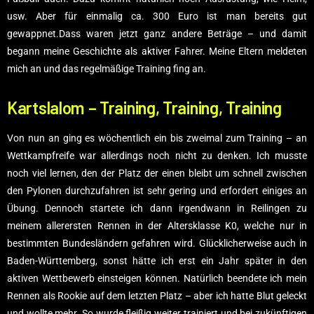
usw. Aber für einmalig ca. 300 Euro ist man bereits gut
gewappnet.Dass waren jetzt ganz andere Beträge – und damit
begann meine Geschichte als aktiver Fahrer. Meine Eltern meldeten
mich an und das regelmäßige Training fing an.
Kartslalom – Training, Training, Training
Von nun an ging es wöchentlich ein bis zweimal zum Training – an
Wettkampfreife war allerdings noch nicht zu denken. Ich musste
noch viel lernen, den der Platz der einen bleibt um schnell zwischen
den Pylonen durchzufahren ist sehr gering und erfordert einiges an
Übung. Dennoch startete ich dann irgendwann in Reilingen zu
meinem allerersten Rennen in der Altersklasse K0, welche nur in
bestimmten Bundesländern gefahren wird. Glücklicherweise auch in
Baden-Württemberg, sonst hätte ich erst ein Jahr später in den
aktiven Wettbewerb einsteigen können. Natürlich beendete ich mein
Rennen als Rookie auf dem letzten Platz – aber ich hatte Blut geleckt
und wollte mehr. So wurde fleißig weiter trainiert und bei zukünftigen