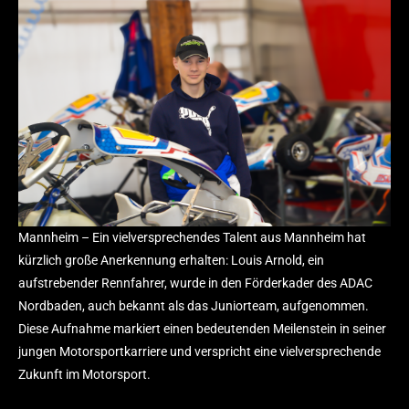
Lehrreicher Einstand in Seniorklasse
25 Apr.
Louis Arnold im Förderkader des ADAC Nordbaden
22 März
Zurück im Cockpit: Louis Arnold startet neues Kapitel auf der
legendären Rennstrecke von Spa-Francorchamps
10 Nov.
Mannheim – Ein vielversprechendes Talent aus Mannheim hat
kürzlich große Anerkennung erhalten: Louis Arnold, ein
aufstrebender Rennfahrer, wurde in den Förderkader des ADAC
Nordbaden, auch bekannt als das Juniorteam, aufgenommen.
Diese Aufnahme markiert einen bedeutenden Meilenstein in seiner
jungen Motorsportkarriere und verspricht eine vielversprechende
Zukunft im Motorsport.