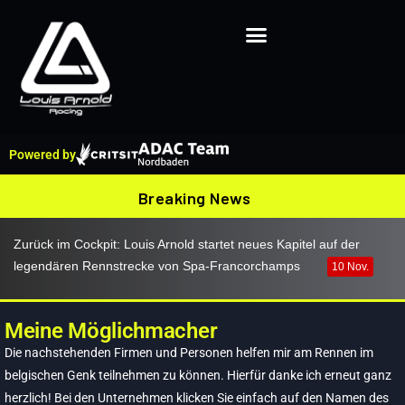
Powered by
Breaking News
Zurück im Cockpit: Louis Arnold startet neues Kapitel auf der
legendären Rennstrecke von Spa-Francorchamps
10 Nov.
Kollision verhindert Top-Ergebnis in Ampfing
19 Juni
Meine Möglichmacher
Die nachstehenden Firmen und Personen helfen mir am Rennen im
belgischen Genk teilnehmen zu können. Hierfür danke ich erneut ganz
Ich brauche Ihre Hilfe für Genk!
herzlich! Bei den Unternehmen klicken Sie einfach auf den Namen des
02 Mai