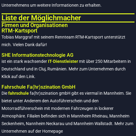
Unternehmens um weitere Informationen zu erhalten.
Liste der Möglichmacher
Lehrreicher Einstand in Seniorklasse
25 Apr.
Firmen und Organisationen
RTM-Kartsport
Tobias Marggraf mit seinem Rennteam RTM-Kartsport unterstützt
mich. Vielen Dank dafür!
Louis Arnold im Förderkader des ADAC Nordbaden
22 März
SHE Informationstechnologie AG
ist ein stark wachsender
IT-Dienstleister
mit über 250 Mitarbeitern in
Deutschland und in Cluj, Rumänien. Mehr zum Unternehmen durch
Klick auf den Link.
Fahrschule Fa(hr)szination GmbH
Die
fahrschule
fa(hr)szination gmbH gibt es viermal in Mannheim. Sie
bietet unter Anderem den Autoführerschein und den
Motorradführerschein mit modernen Fahrzeugen in lockerer
Atmosphäre. Filialen befinden sich in Mannheim Rheinau, Mannheim
Seckenheim, Nannheim Neckarau und Mannheim Wallstadt. Mehr zum
Unternehmen auf der Homepage