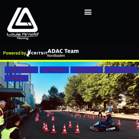
Powered by
KART-SLALOM
KARTSPORT
MOTORSPORT
NEUIGKEITEN
RENNEN