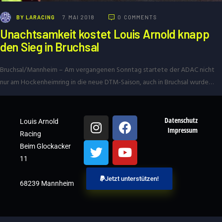
BY
LARACING
7. MAI 2018
0
COMMENTS
Unachtsamkeit kostet Louis Arnold knapp
den Sieg in Bruchsal
Bruchsal/Mannheim – Am vergangenen Sonntag startete der ADAC nicht
nur am Hockenheimring in die neue DTM-Saison, auch in Bruchsal wurde…
Datenschutz
Louis Arnold
Impressum
Racing
Beim Glockacker
11
Jetzt unterstützen!
68239 Mannheim