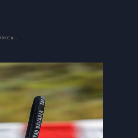
 WAKC in…