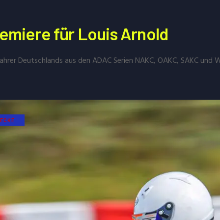
emiere für Louis Arnold
Fahrer Deutschlands aus den ADAC Serien NAKC, OAKC, SAKC und
ECKE