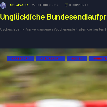
BY
LARACING
23. OKTOBER 2019
0
COMMENTS
Unglückliche Bundesendlaufpr
Oschersleben – Am vergangenen Wochenende trafen die besten 
KARTSPORT
MOTORSPORT
RENNEN
RUNDSTR