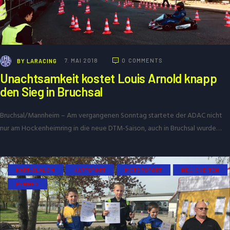
BY
LARACING
7. MAI 2018
0
COMMENTS
Unachtsamkeit kostet Louis Arnold knapp
den Sieg in Bruchsal
Bruchsal/Mannheim – Am vergangenen Sonntag startete der ADAC nicht
nur am Hockenheimring in die neue DTM-Saison, auch in Bruchsal wurde…
KART-SLALOM
KARTSPORT
MOTORSPORT
NEUIGKEITEN
RENNEN