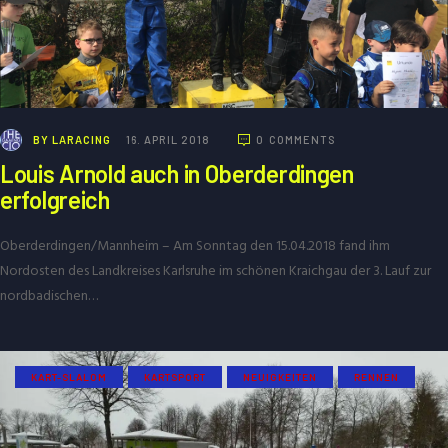
BY
LARACING
16. APRIL 2018
0
COMMENTS
Louis Arnold auch in Oberderdingen
erfolgreich
Oberderdingen/Mannheim – Am Sonntag den 15.04.2018 fand ihm
Nordosten des Landkreises Karlsruhe im schönen Kraichgau der 3. Lauf zur
nordbadischen…
KART-SLALOM
KARTSPORT
NEUIGKEITEN
RENNEN