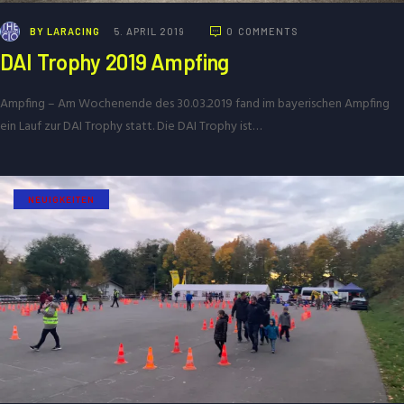
BY
LARACING
5. APRIL 2019
0
COMMENTS
DAI Trophy 2019 Ampfing
Ampfing – Am Wochenende des 30.03.2019 fand im bayerischen Ampfing
ein Lauf zur DAI Trophy statt. Die DAI Trophy ist…
NEUIGKEITEN