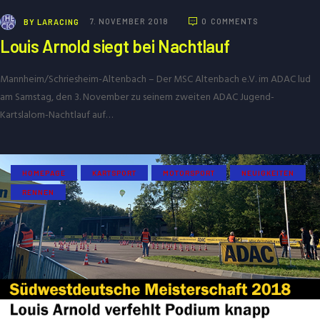
BY
LARACING
7. NOVEMBER 2018
0
COMMENTS
Louis Arnold siegt bei Nachtlauf
Mannheim/Schriesheim-Altenbach – Der MSC Altenbach e.V. im ADAC lud
am Samstag, den 3. November zu seinem zweiten ADAC Jugend-
Kartslalom-Nachtlauf auf…
HOMEPAGE
KARTSPORT
MOTORSPORT
NEUIGKEITEN
RENNEN