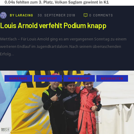
BY
LARACING
30. SEPTEMBER 2018
0
COMMENTS
Louis Arnold verfehlt Podium knapp
Mettlach – Für Louis Arnold ging es am vergangenen Sonntag zu einem
weiteren Endlauf im Jugendkartslalom. Nach seinem überraschenden
Erfolg…
HOMEPAGE
KARTSPORT
MOTORSPORT
NEUIGKEITEN