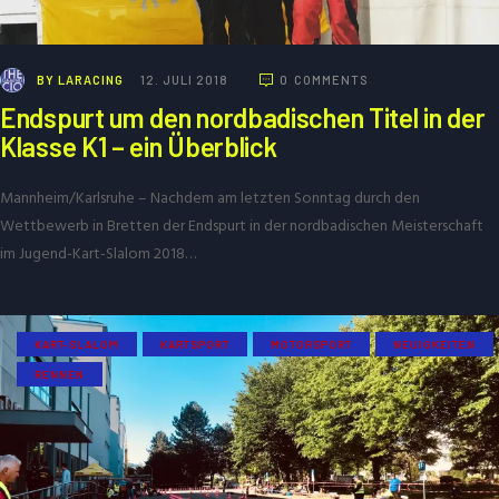
BY
LARACING
12. JULI 2018
0
COMMENTS
Endspurt um den nordbadischen Titel in der
Klasse K1 – ein Überblick
Mannheim/Karlsruhe – Nachdem am letzten Sonntag durch den
Wettbewerb in Bretten der Endspurt in der nordbadischen Meisterschaft
im Jugend-Kart-Slalom 2018…
KART-SLALOM
KARTSPORT
MOTORSPORT
NEUIGKEITEN
RENNEN