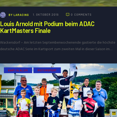
BY
LARACING
1. OKTOBER 2019
0
COMMENTS
Louis Arnold mit Podium beim ADAC
KartMasters Finale
Wackersdorf – Am letzten Septemberwochenende gastierte die höchste
deutsche ADAC Serie im Kartsport zum zweiten Mal in dieser Saison im…
KART-SLALOM
MOTORSPORT