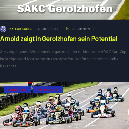
BY
LARACING
15. JULI 2019
0
COMMENTS
Arnold zeigt in Gerolzhofen sein Potential
Am vergangenen Wochenende gastierte der süddeutsche ADAC Kart Cup
im Steigerwald Motodrom in Gerolzhofen. Der für seine hohen Curbs
bekannte…
KARTSPORT
MOTORSPORT