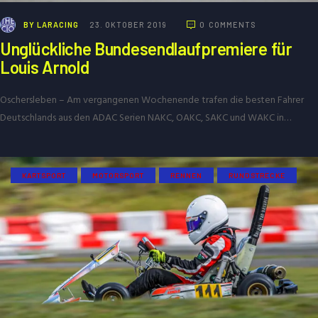
BY
LARACING
23. OKTOBER 2019
0
COMMENTS
Unglückliche Bundesendlaufpremiere für
Louis Arnold
Oschersleben – Am vergangenen Wochenende trafen die besten Fahrer
Deutschlands aus den ADAC Serien NAKC, OAKC, SAKC und WAKC in…
KARTSPORT
MOTORSPORT
RENNEN
RUNDSTRECKE