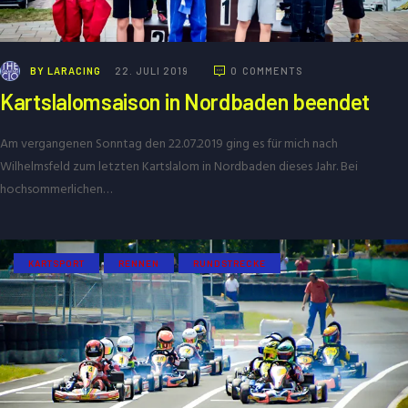
BY
LARACING
22. JULI 2019
0
COMMENTS
Kartslalomsaison in Nordbaden beendet
Am vergangenen Sonntag den 22.07.2019 ging es für mich nach
Wilhelmsfeld zum letzten Kartslalom in Nordbaden dieses Jahr. Bei
hochsommerlichen…
KARTSPORT
RENNEN
RUNDSTRECKE