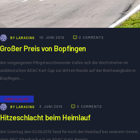
BY
LARACING
10. JUNI 2019
0
COMMENTS
Großer Preis von Bopfingen
Am vergangenen Pfingstwochenende trafen sich die Wettstreiter im
süddeutschen ADAC Kart Cup zur dritten Runde auf der Breitwangbahn in
Bopfingen.…
KART-SLALOM
BY
LARACING
3. JUNI 2019
0
COMMENTS
Hitzeschlacht beim Heimlauf
Am Sonntag den 02.06.2019 fand für mich der Heimlauf bei unserem Verein,
dem MSC Altenbach e.V. im ADAC statt. Bereits…