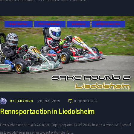
KARTSPORT
MOTORSPORT
RENNEN
RUNDSTRECKE
BY
LARACING
20. MAI 2019
0
COMMENTS
Rennsportaction in Liedolsheim
Der süddeutsche ADAC Kart Cup ging am 19.05.2019 in der Arena of Speed
in Liedolsheim in seine zweite Runde für…