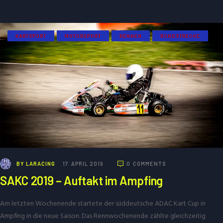
KARTSPORT
MOTORSPORT
RENNEN
RUNDSTRECKE
BY
LARACING
17. APRIL 2019
0
COMMENTS
SAKC 2019 – Auftakt im Ampfing
Am letzten Wochenende startete der süddeutsche ADAC Kart Cup in
Ampfing in die neue Saison. Das Rennwochenende zählte gleichzeitig