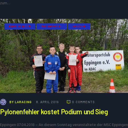
zum…
KART-SLALOM
MOTORSPORT
RENNEN
BY
LARACING
8. APRIL 2019
0
COMMENTS
Pylonenfehler kostet Podium und Sieg
Eppingen 07.04.2018 – An diesem Sonntag veranstaltete der MSC Eppingen