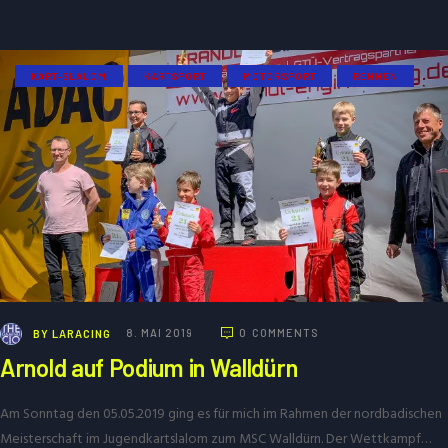
KART-SLALOM
KARTSPORT
MOTORSPORT
RENNEN
BY
LARACING
8. MAI 2019
0
COMMENTS
Arnold auf Podium in Walldürn
Am Sonntag den 05.05.2019 ging es für mich im Rahmen der nordbadischen
Meisterschaft im Jugendkartslalom zum MSC Walldürn. Der Wettkampf…