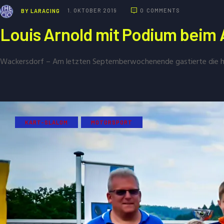
BY
LARACING
1. OKTOBER 2019
0
COMMENTS
Louis Arnold mit Podium beim
Wackersdorf – Am letzten Septemberwochenende gastierte die hö
KART-SLALOM
MOTORSPORT