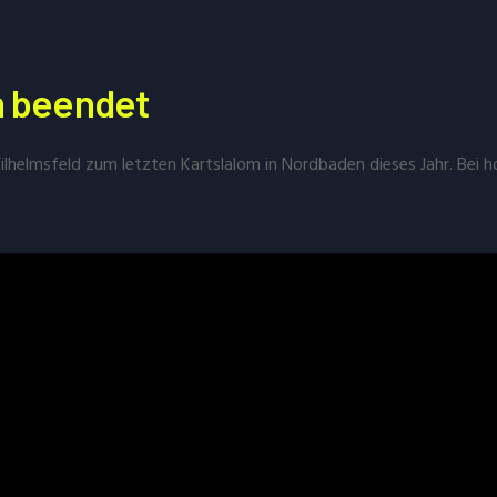
n beendet
lhelmsfeld zum letzten Kartslalom in Nordbaden dieses Jahr. Bei