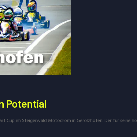
n Potential
t Cup im Steigerwald Motodrom in Gerolzhofen. Der für seine h