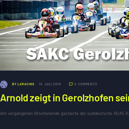
BY
LARACING
15. JULI 2019
0
COMMENTS
Arnold zeigt in Gerolzhofen sei
Am vergangenen Wochenende gastierte der süddeutsche ADAC Kar