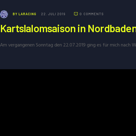
BY
LARACING
22. JULI 2019
0
COMMENTS
Kartslalomsaison in Nordbade
Am vergangenen Sonntag den 22.07.2019 ging es für mich nach Wi