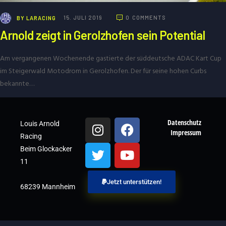
BY
LARACING
15. JULI 2019
0
COMMENTS
Arnold zeigt in Gerolzhofen sein Potential
Am vergangenen Wochenende gastierte der süddeutsche ADAC Kart Cup
im Steigerwald Motodrom in Gerolzhofen. Der für seine hohen Curbs
bekannte…
Datenschutz
Louis Arnold
Impressum
Racing
Beim Glockacker
11
Jetzt unterstützen!
68239 Mannheim