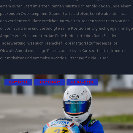
einem guten Start im ersten Rennen musste sich Arnold gegen Ende einem
packenden Zweikampf mit Gabriel Switala stellen, konnte aber dennoch
den verdienten 5. Platz erreichen. Im zweiten Rennen startete er von der
dritten Startreihe und verteidigte seine Position erfolgreich gegen heftige
Angriffe von Konkurrenten. Am Ende bedeutete dies Rang 5 in der
Tageswertung, was auch Teamchef Tobi Marggraf zufriedenstellte.
Obwohl Arnold eine lange Pause vom aktiven Kartsport hatte, konnte er
gut mithalten und sammelte wichtige Erfahrung für die Saison.
KARTSPORT
MOTORSPORT
NEUIGKEITEN