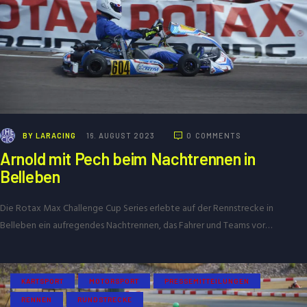
BY
LARACING
16. AUGUST 2023
0
COMMENTS
Arnold mit Pech beim Nachtrennen in
Belleben
Die Rotax Max Challenge Cup Series erlebte auf der Rennstrecke in
Belleben ein aufregendes Nachtrennen, das Fahrer und Teams vor…
KARTSPORT
MOTORSPORT
PRESSEMITTEILUNGEN
RENNEN
RUNDSTRECKE