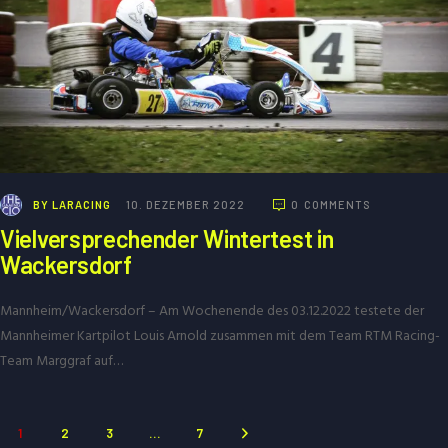
BY
LARACING
10. DEZEMBER 2022
0
COMMENTS
Vielversprechender Wintertest in
Wackersdorf
Mannheim/Wackersdorf – Am Wochenende des 03.12.2022 testete der
Mannheimer Kartpilot Louis Arnold zusammen mit dem Team RTM Racing-
Team Marggraf auf…
1
2
3
>
…
7