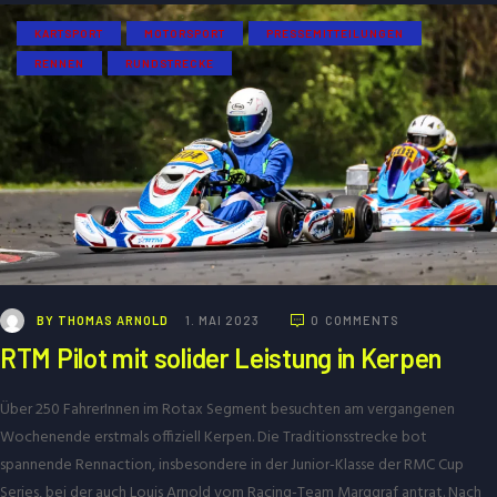
KARTSPORT
MOTORSPORT
PRESSEMITTEILUNGEN
RENNEN
RUNDSTRECKE
BY
THOMAS ARNOLD
1. MAI 2023
0
COMMENTS
RTM Pilot mit solider Leistung in Kerpen
Über 250 FahrerInnen im Rotax Segment besuchten am vergangenen
Wochenende erstmals offiziell Kerpen. Die Traditionsstrecke bot
spannende Rennaction, insbesondere in der Junior-Klasse der RMC Cup
Series, bei der auch Louis Arnold vom Racing-Team Marggraf antrat. Nach