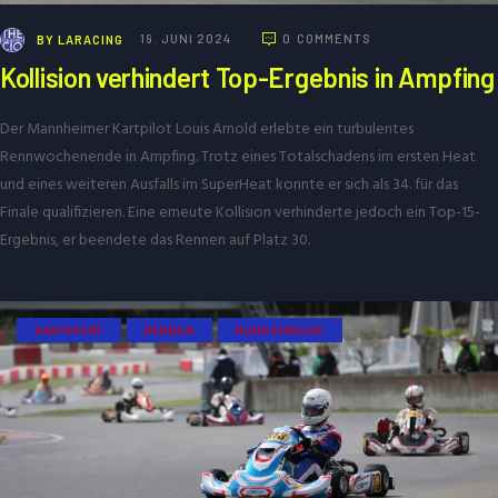
BY
LARACING
19. JUNI 2024
0
COMMENTS
Kollision verhindert Top-Ergebnis in Ampfing
Der Mannheimer Kartpilot Louis Arnold erlebte ein turbulentes
Rennwochenende in Ampfing. Trotz eines Totalschadens im ersten Heat
und eines weiteren Ausfalls im SuperHeat konnte er sich als 34. für das
Finale qualifizieren. Eine erneute Kollision verhinderte jedoch ein Top-15-
Ergebnis, er beendete das Rennen auf Platz 30.
KARTSPORT
RENNEN
RUNDSTRECKE