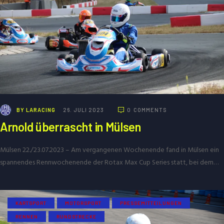
BY
LARACING
26. JULI 2023
0
COMMENTS
Arnold überrascht in Mülsen
Mülsen 22./23.07.2023 – Am vergangenen Wochenende fand in Mülsen ein
spannendes Rennwochenende der Rotax Max Cup Series statt, bei dem…
KARTSPORT
MOTORSPORT
PRESSEMITTEILUNGEN
RENNEN
RUNDSTRECKE