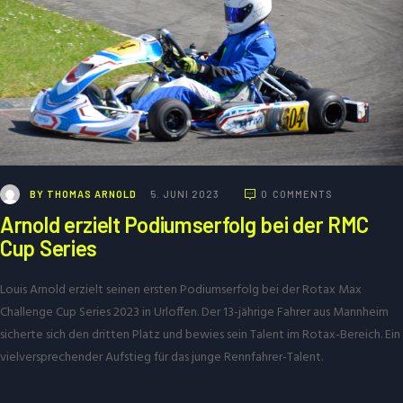
BY
THOMAS ARNOLD
5. JUNI 2023
0
COMMENTS
Arnold erzielt Podiumserfolg bei der RMC
Cup Series
Louis Arnold erzielt seinen ersten Podiumserfolg bei der Rotax Max
Challenge Cup Series 2023 in Urloffen. Der 13-jährige Fahrer aus Mannheim
sicherte sich den dritten Platz und bewies sein Talent im Rotax-Bereich. Ein
vielversprechender Aufstieg für das junge Rennfahrer-Talent.