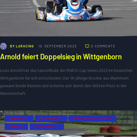
BY
LARACING
19. SEPTEMBER 2023
0
COMMENTS
Arnold feiert Doppelsieg in Wittgenborn
Louis Arnold hat das Saisonfinale der RMCG Cup Series 2023 im hessischen
Wittgenborn für sich entschieden. Der 14-jährige Rookie aus Mannheim
gewann beide Rennen und sicherte sich damit den dritten Platz in der
Meisterschaft.
KARTSPORT
MOTORSPORT
PRESSEMITTEILUNGEN
RENNEN
RUNDSTRECKE