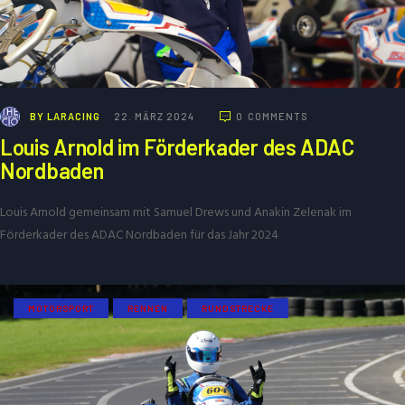
BY
LARACING
22. MÄRZ 2024
0
COMMENTS
Louis Arnold im Förderkader des ADAC
Nordbaden
Louis Arnold gemeinsam mit Samuel Drews und Anakin Zelenak im
Förderkader des ADAC Nordbaden für das Jahr 2024
MOTORSPORT
RENNEN
RUNDSTRECKE