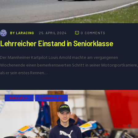
BY
LARACING
25. APRIL 2024
0
COMMENTS
Lehrreicher Einstand in Seniorklasse
Der Mannheimer Kartpilot Louis Arnold machte am vergangenen
Wochenende einen bemerkenswerten Schritt in seiner Motorsportkarriere,
als er sein erstes Rennen…
KARTSPORT
NEUIGKEITEN